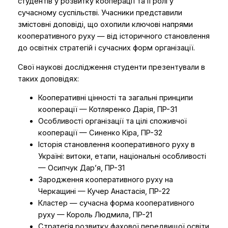
студентів у розвитку кооперації та її ролі у
сучасному суспільстві. Учасники представили
змістовні доповіді, що охопили ключові напрями
кооперативного руху — від історичного становлення
до освітніх стратегій і сучасних форм організації.
Свої наукові дослідження студенти презентували в
таких доповідях:
Кооперативні цінності та загальні принципи
кооперації — Котляренко Дарія, ПР-31
Особливості організації та цілі споживчої
кооперації — Синенко Кіра, ПР-32
Історія становлення кооперативного руху в
Україні: витоки, етапи, національні особливості
— Осипчук Дар’я, ПР-31
Зародження кооперативного руху на
Черкащині — Кучер Анастасія, ПР-22
Кластер — сучасна форма кооперативного
руху — Король Людмила, ПР-21
Стратегія розвитку фахової передвищої освіти