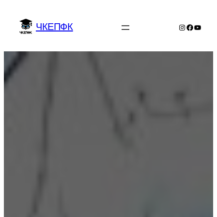
Перейти
до
ЧКЕПФК
Instagram
Facebo
YouTu
вмісту