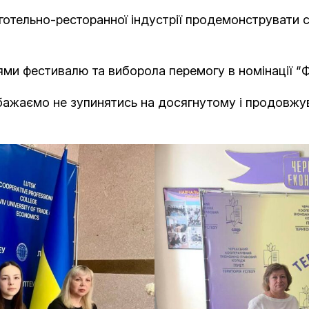
готельно-ресторанної індустрії продемонструвати с
нями фестивалю та виборола перемогу в номінаці
 бажаємо не зупинятись на досягнутому і продовжув