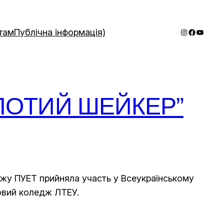
Instagram
Faceboo
YouTub
там
Публічна інформація)
ЗОЛОТИЙ ШЕЙКЕР”
жу ПУЕТ прийняла участь у Всеукраїнському
овий коледж ЛТЕУ.