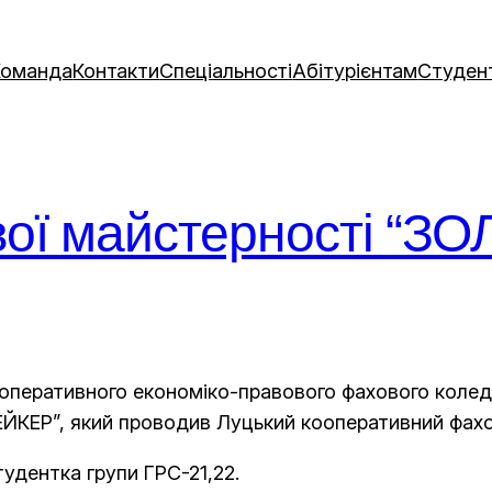
Команда
Контакти
Спеціальності
Абітурієнтам
Студен
вої майстерності “
ооперативного економіко-правового фахового колед
ЙКЕР”, який проводив Луцький кооперативний фах
дентка групи ГРС-21,22.