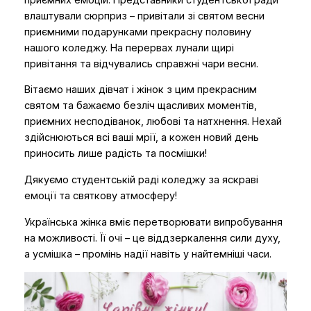
влаштували сюрприз – привітали зі святом весни
приємними подарунками прекрасну половину
нашого коледжу. На перервах лунали щирі
привітання та відчувались справжні чари весни.
Вітаємо наших дівчат і жінок з цим прекрасним
святом та бажаємо безліч щасливих моментів,
приємних несподіванок, любові та натхнення. Нехай
здійснюються всі ваші мрії, а кожен новий день
приносить лише радість та посмішки!
Дякуємо студентській раді коледжу за яскраві
емоції та святкову атмосферу!
Українська жінка вміє перетворювати випробування
на можливості. Її очі – це віддзеркалення сили духу,
а усмішка – промінь надії навіть у найтемніші часи.