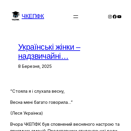
Перейти
до
ЧКЕПФК
Instagram
Facebo
YouTu
вмісту
Українські жінки –
надзвичайні…
8 Березня, 2025
“Стояла я і слухала весну,
Весна мені багато говорила…”
(Леся Українка)
Вчора ЧКЕПФК був сповнений весняного настрою та
приємних емоцій. Представники студентської ради