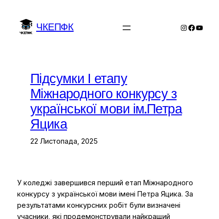
Перейти
до
ЧКЕПФК
Instagram
Facebo
YouTu
вмісту
Підсумки І етапу
Міжнародного конкурсу з
української мови ім.Петра
Яцика
22 Листопада, 2025
У коледжі завершився перший етап Міжнародного
конкурсу з української мови імені Петра Яцика. За
результатами конкурсних робіт були визначені
учасники, які продемонстрували найкращий