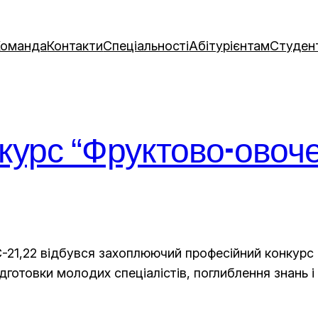
Команда
Контакти
Спеціальності
Абітурієнтам
Студен
курс “Фруктово-овоч
РС-21,22 відбувся захоплюючий професійний конкур
дготовки молодих спеціалістів, поглиблення знань і