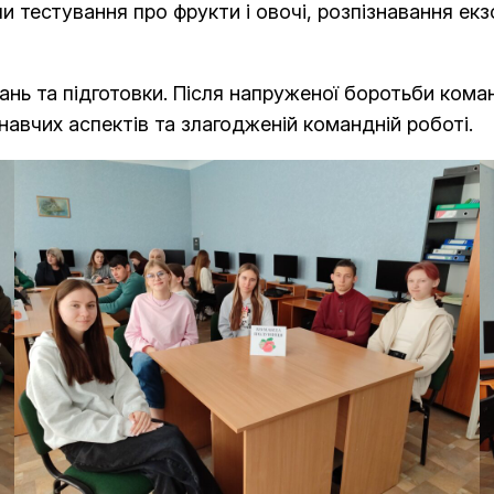
и тестування про фрукти і овочі, розпізнавання екз
нань
та підготовки. Після напруженої боротьби кома
авчих аспектів та злагодженій командній роботі.