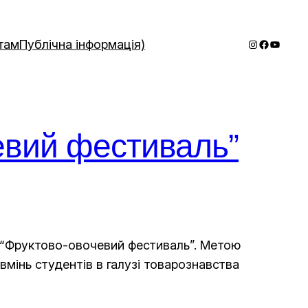
Instagram
Faceboo
YouTub
там
Публічна інформація)
евий фестиваль”
с “Фруктово-овочевий фестиваль”. Метою
 вмінь студентів в галузі товарознавства