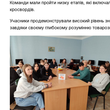
Команди мали пройти низку етапів, які включал
кросвордів.
Учасники продемонстрували високий рівень з
завдяки своєму глибокому розумінню товарозн