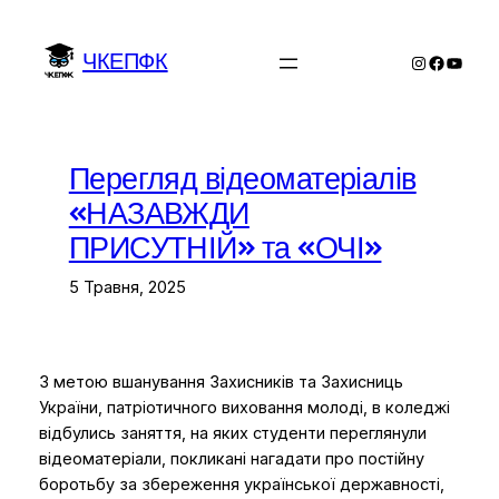
Перейти
до
ЧКЕПФК
Instagram
Facebo
YouTu
вмісту
Перегляд відеоматеріалів
«НАЗАВЖДИ
ПРИСУТНІЙ» та «ОЧІ»
5 Травня, 2025
З метою вшанування Захисників та Захисниць
України, патріотичного виховання молоді, в коледжі
відбулись заняття, на яких студенти переглянули
відеоматеріали, покликані нагадати про постійну
боротьбу за збереження української державності,