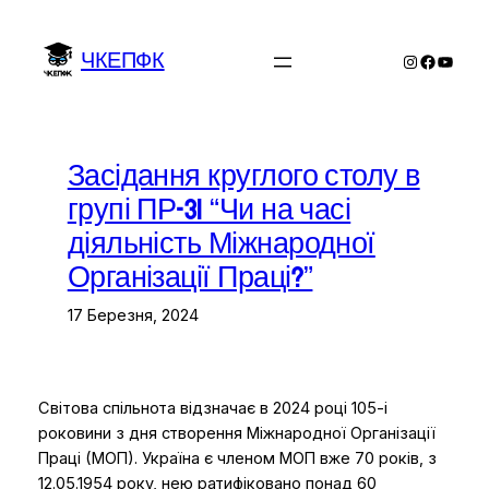
Перейти
до
ЧКЕПФК
Instagram
Facebo
YouTu
вмісту
Засідання круглого столу в
групі ПР-31 “Чи на часі
діяльність Міжнародної
Організації Праці?”
17 Березня, 2024
Світова спільнота відзначає в 2024 році 105-і
роковини з дня створення Міжнародної Організації
Праці (МОП). Україна є членом МОП вже 70 років, з
12.05.1954 року, нею ратифіковано понад 60