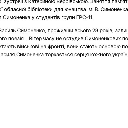
ної зустрічі з Катериною Вербівською. Заняття пам’
 обласної бібліотеки для юнацтва ім. В. Симоненк
я Симоненка у студентів групи ГРС-11.
к Василь Симоненко, проживши всього 28 років, зал
го поезія… Вітер часу не остудив Симоненкових пое
итають військові на фронті, вони стають основою по
Василя Симоненка торкається серця кожного україн