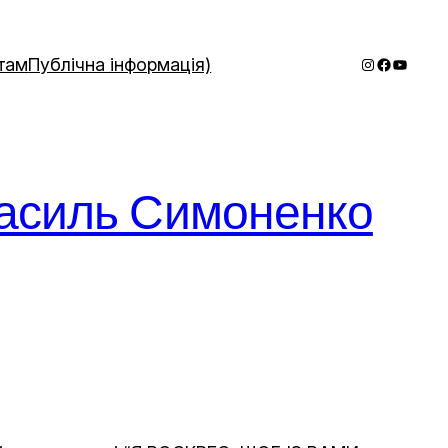
Instagram
Faceboo
YouTub
там
Публічна інформація)
асиль Симоненко