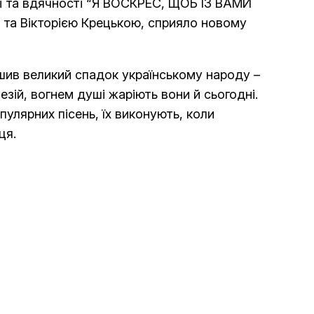
яті та вдячності “Я ВОСКРЕС, ЩОБ ІЗ ВАМИ
а та Вікторією Крецькою, сприяло новому
ишив великий спадок українському народу –
зій, вогнем душі жаріють вони й сьогодні.
пулярних пісень, їх виконують, коли
ця.