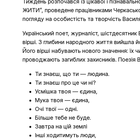
Тиждень розпочався із цікавої і пізнаваль
ЖИТИ”, проведене працівниками Черкаської
погляду на особистість та творчість Васил
Український поет, журналіст, шістдесятни
вірші. З
глибини народного життя вийшла йо
Його вірші набувають нового значення: їх ч
проводжають загиблих захисників. Поезія 
Ти знаєш, що ти — людина.
Ти знаєш про це чи ні?
Усмішка твоя — єдина,
Мука твоя — єдина,
Очі твої — одні.
Більше тебе не буде.
Завтра на цій землі
Інші ходитимуть люди,