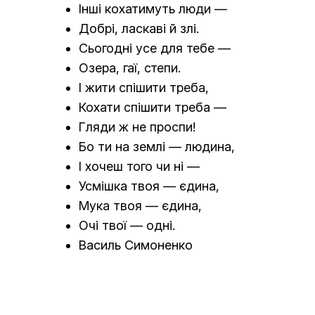
Інші кохатимуть люди —
Добрі, ласкаві й злі.
Сьогодні усе для тебе —
Озера, гаї, степи.
І жити спішити треба,
Кохати спішити треба —
Гляди ж не проспи!
Бо ти на землі — людина,
І хочеш того чи ні —
Усмішка твоя — єдина,
Мука твоя — єдина,
Очі твої — одні.
Василь Симоненко