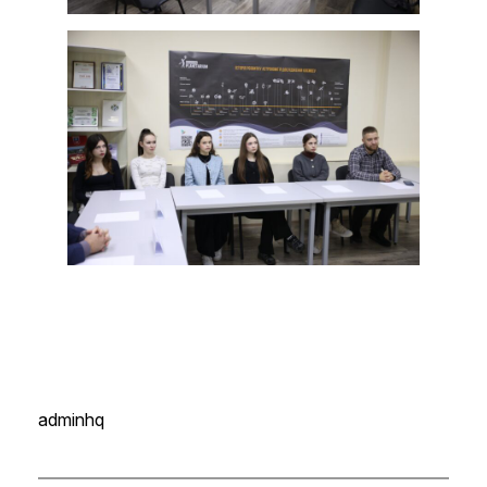
adminhq