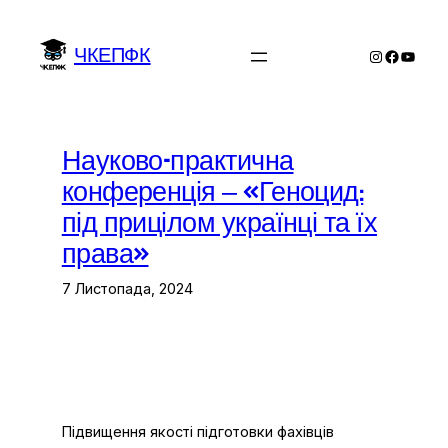
Перейти
до
ЧКЕПФК
Instagram
Facebo
YouTu
вмісту
Науково-практична
конференція – «Геноцид:
під прицілом українці та їх
права»
7 Листопада, 2024
Підвищення якості підготовки фахівців