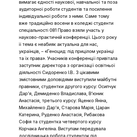
вимагає єдності наукової, навчальної та поза
аудиторної роботи студентів та посилення
індивідуальної роботи з ними. Саме тому
вже традиційно восени в коледжі студенти
спеціальності 081 Право взяли участь у
науково-практичній конференції. Цього року
її тема є неабияк актуальна для нас,
українців, – «Геноцид: під прицілом українці
та їх права». Учасників конференції привітала
заступник директора з організації освітньої
діяльності Сидоренко І.В.. З цікавими
змістовними доповідями виступили майбутні
правники, студентки другого курсу: Осипчук
Дар’я, Демиденко Владислава, В’юник
Анастасія, третього курсу: Яценко Яніна,
Михайленко Дар’я, Старова Марія, Царан
Катерина, Руденко Анастасія, Рибакова
Софія та студентка четвертого курсу
Корчака Ангеліна. Виступам передувала
дослідницька робота студенток під