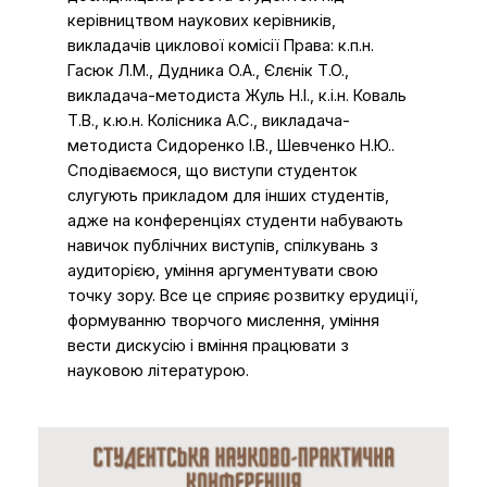
керівництвом наукових керівників,
викладачів циклової комісії Права: к.п.н.
Гасюк Л.М., Дудника О.А., Єлєнік Т.О.,
викладача-методиста Жуль Н.І., к.і.н. Коваль
Т.В., к.ю.н. Колісника А.С., викладача-
методиста Сидоренко І.В., Шевченко Н.Ю..
Сподіваємося, що виступи студенток
слугують прикладом для інших студентів,
адже на конференціях студенти набувають
навичок публічних виступів, спілкувань з
аудиторією, уміння аргументувати свою
точку зору. Все це сприяє розвитку ерудиції,
формуванню творчого мислення, уміння
вести дискусію і вміння працювати з
науковою літературою.