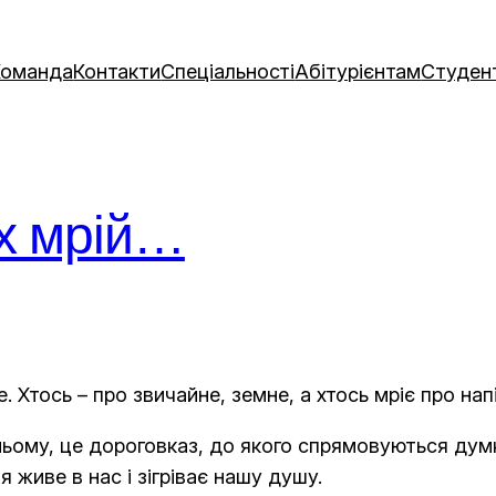
Команда
Контакти
Спеціальності
Абітурієнтам
Студен
х мрій…
е. Хтось – про звичайне, земне, а хтось мріє про на
ньому, це дороговказ, до якого спрямовуються думк
я живе в нас і зігріває нашу душу.