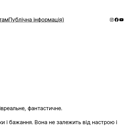
Instagram
Faceboo
YouTub
там
Публічна інформація)
півреальне, фантастичне.
и і бажання. Вона не залежить від настрою і