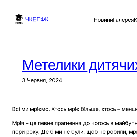
Перейти
до
ЧКЕПФК
Новини
Галерея
вмісту
Метелики дитячи
3 Червня, 2024
Всі ми мріємо. Хтось мріє більше, хтось – менш
Мрія – це певне прагнення до чогось в майбут
пори року. Де б ми не були, щоб не робили, мрі