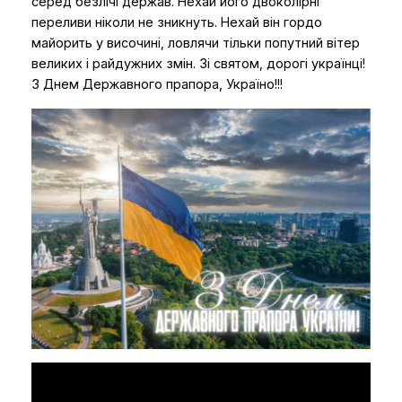
серед безлічі держав. Нехай його двоколірні
переливи ніколи не зникнуть. Нехай він гордо
майорить у височині, ловлячи тільки попутний вітер
великих і райдужних змін. Зі святом, дорогі українці!
З Днем Державного прапора, Україно!!!