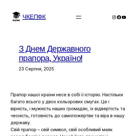
Перейти
до
ЧКЕПФК
Instagram
Facebo
YouTu
вмісту
З Днем Державного
прапора, Україно!
23 Серпня, 2025
Прапор нашої країни несе в собі її історію. Настільки
багато всього у двох кольорових смугах. Це і
вірність, і мужність наших громадян, їх відвертість та
чесність, готовність до самопожертви та віра в нашу
державу.
Свій прапор – свій символ, свій особливий маяк