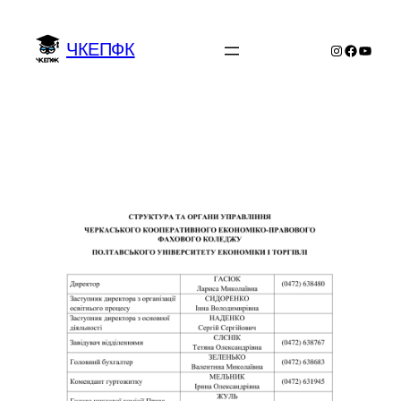
Перейти
до
ЧКЕПФК
Instagram
Facebo
YouTu
вмісту