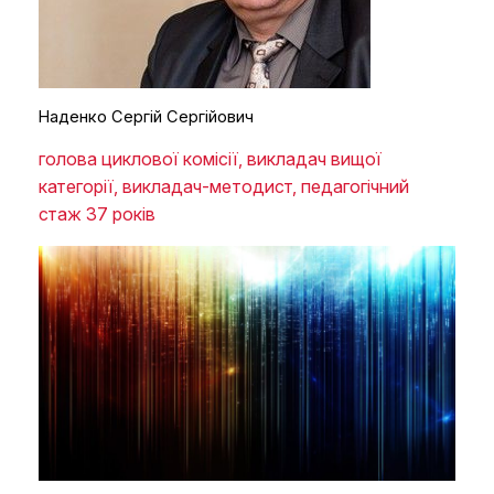
Наденко Сергій Сергійович
голова циклової комісії, викладач вищої
категорії, викладач-методист, педагогічний
стаж 37 років