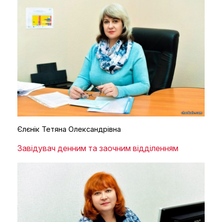
Єлєнік Тетяна Олександрівна
Завідувач денним та заочним відділенням