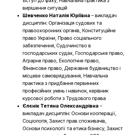
Вступ до фаху, Навчальна практика з
вирішення ситуацій
Шевченко Наталія Юріївна
– викладач
дисциплін: Організація судових та
правоохоронних органів, Конституційне
право України, Право соціального
забезпечення, Судочинство в
господарських судах, Господарське право,
Аграрне право, Екологічне право,
Фінансове право, Державне будівництво і
місцеве самоврядування, Навчальна
практика з придбання первинних
професійних умінь і навичок, керівник
курсової роботи з Трудового права
Єлєнік Тетяна Олександрівна
–
викладач дисциплін: Основи кооперації,
Соціологія, Захист прав споживачів,
Основи психології та етика бізнесу, Захист