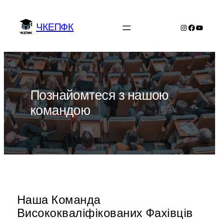
Перейти
до
ЧКЕПФК
Instagram
Facebo
YouTu
вмісту
Познайомтеся з нашою
командою
Наша Команда
Висококваліфікованих Фахівців