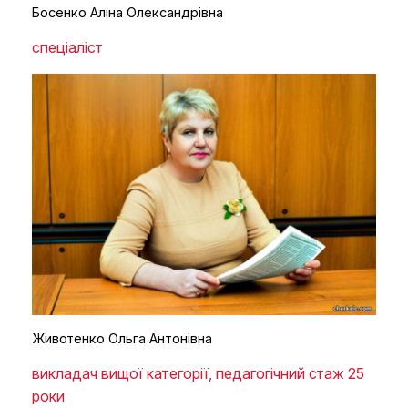
Босенко Аліна Олександрівна
спеціаліст
Животенко Ольга Антонівна
викладач вищої категорії, педагогічний стаж 25
роки